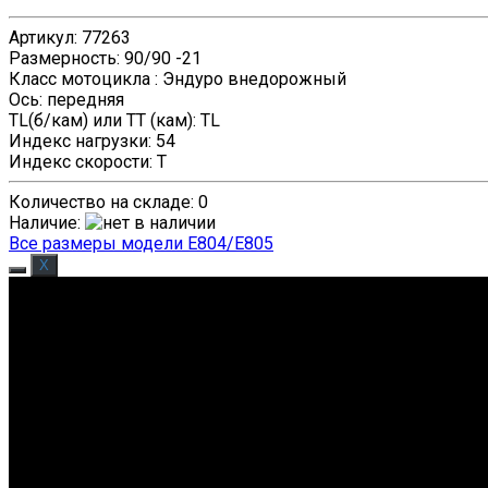
Артикул
:
77263
Размерность
:
90/90 -21
Класс мотоцикла
:
Эндуро внедорожный
Ось
:
передняя
TL(б/кам) или TT (кам)
:
TL
Индекс нагрузки
:
54
Индекс скорости
:
T
Количество на складе:
0
Наличие
:
Все размеры модели E804/E805