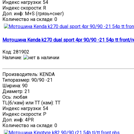
Индекс нагрузки: 54
Индекс скорости: R
Доп. инф: M+S (грязь+снег)
Количество на складе:
0
Мотошина Kenda k270 dual sport 4pr 90/90 -21 54p tt front/r
Код:
281902
Наличие
:
Производитель: KENDA
Типоразмер: 90/90 -21
Ширина: 90
Диаметр: 21
Ось: любая
TL(б/кам) или TT (кам): TT
Индекс нагрузки: 54
Индекс скорости: P
Доп. инф: 4PR
Количество на складе:
0