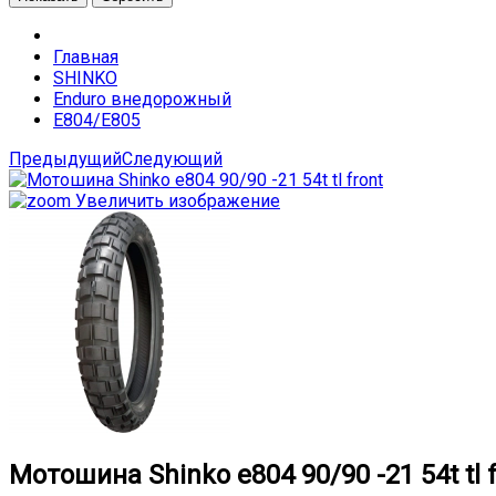
Главная
SHINKO
Enduro внедорожный
E804/E805
Предыдущий
Следующий
Увеличить изображение
Мотошина Shinko e804 90/90 -21 54t tl f