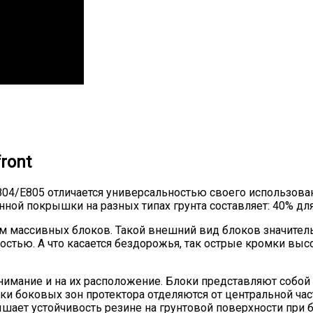
ront
04/E805 отличается универсальностью своего использовани
й покрышки на разных типах грунта составляет: 40% для д
м массивных блоков. Такой внешний вид блоков значител
ностью. А что касается бездорожья, так острые кромки вы
нимание и на их расположение. Блоки представляют собо
и боковых зон протектора отделяются от центральной ча
шает устойчивость резине на грунтовой поверхности при б