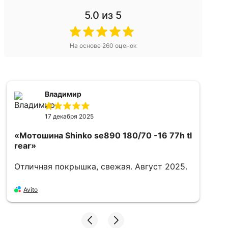
5.0
из 5
На основе
260
оценок
Владимир
17 декабря 2025
«Мотошина Shinko se890 180/70 -16 77h tl
rear»
Отличная покрышка, свежая. Август 2025.
«
1
Avito
Х