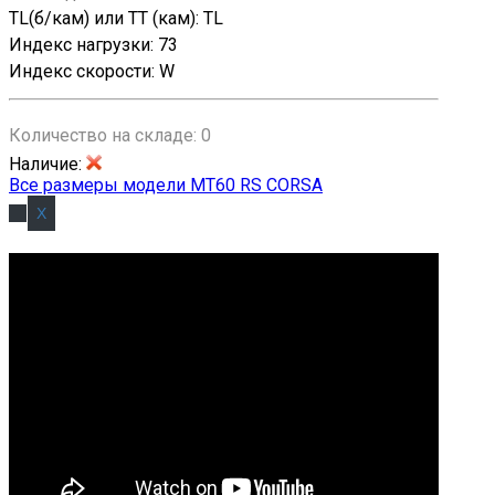
TL(б/кам) или TT (кам)
:
TL
Индекс нагрузки
:
73
Индекс скорости
:
W
Количество на складе:
0
Наличие
:
Все размеры модели MT60 RS CORSA