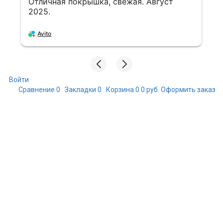
«Мотошина Kenda k761 dual sport 4pr
180/80 -14 78p tt front/rear»
Хорошо
Avito
Войти
Сравнение
0
Закладки
0
Корзина
0
0 руб.
Оформить заказ