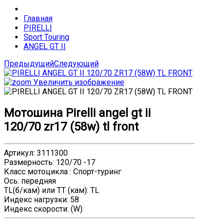
Главная
PIRELLI
Sport Touring
ANGEL GT II
Предыдущий
Следующий
Увеличить изображение
Мотошина Pirelli angel gt ii
120/70 zr17 (58w) tl front
Артикул
:
3111300
Размерность
:
120/70 -17
Класс мотоцикла
:
Спорт-туринг
Ось
:
передняя
TL(б/кам) или TT (кам)
:
TL
Индекс нагрузки
:
58
Индекс скорости
:
(W)