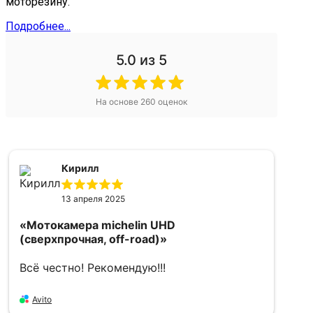
моторезину.
Подробнее...
5.0
из 5
На основе
260
оценок
Кирилл
13 апреля 2025
«Мотокамера michelin UHD
«
(сверхпрочная, off-road)»
5
Всё честно! Рекомендую!!!
в
Avito