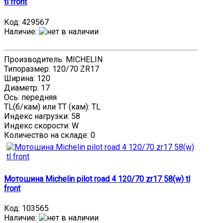
tl front
Код:
429567
Наличие
:
Производитель: MICHELIN
Типоразмер: 120/70 ZR17
Ширина: 120
Диаметр: 17
Ось: передняя
TL(б/кам) или TT (кам): TL
Индекс нагрузки: 58
Индекс скорости: W
Количество на складе:
0
Мотошина Michelin pilot road 4 120/70 zr17 58(w) tl
front
Код:
103565
Наличие
: