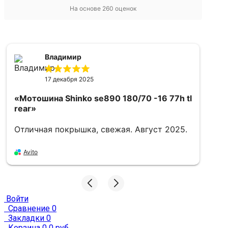
На основе
260
оценок
Владимир
17 декабря 2025
«Мотошина Shinko se890 180/70 -16 77h tl
rear»
Отличная покрышка, свежая. Август 2025.
«
1
Avito
Х
A
Войти
Сравнение
0
Закладки
0
Корзина
0
0 руб.