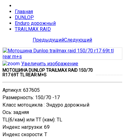
Главная
DUNLOP
Enduro дорожный
TRAILMAX RAID
Предыдущий
Следующий
Увеличить изображение
МОТОШИНА DUNLOP TRAILMAX RAID 150/70
R17 69T TL REAR M+S
Артикул
:
637605
Размерность
:
150/70 -17
Класс мотоцикла
:
Эндурo дорожный
Ось
:
задняя
TL(б/кам) или TT (кам)
:
TL
Индекс нагрузки
:
69
Индекс скорости
:
T