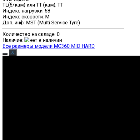
TL(б/кам) или TT (кам)
:
TT
Индекс нагрузки
:
68
Индекс скорости
:
M
Доп. инф
:
MST (Multi Service Tyre)
Количество на складе:
0
Наличие
:
Все размеры модели MC360 MID HARD