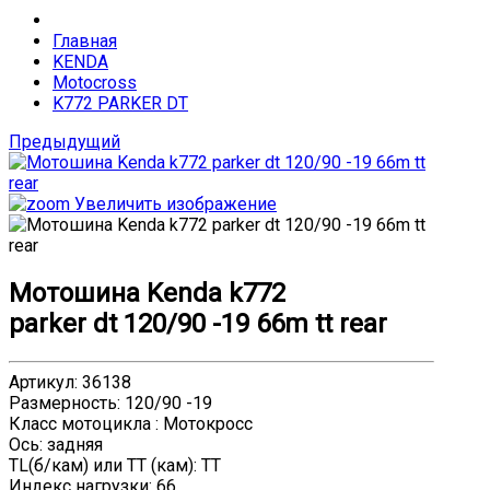
Главная
KENDA
Motocross
K772 PARKER DT
Предыдущий
Увеличить изображение
Мотошина Kenda k772
parker dt 120/90 -19 66m tt rear
Артикул
:
36138
Размерность
:
120/90 -19
Класс мотоцикла
:
Мотокросс
Ось
:
задняя
TL(б/кам) или TT (кам)
:
TT
Индекс нагрузки
:
66