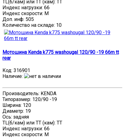
TL(б/кам) или TT (кам): TT
Индекс нагрузки: 66
Индекс скорости: M
Доп. инф: 505
Количество на складе:
10
Мотошина Kenda k775 washougal 120/90 -19 66m tt
rear
Код:
316901
Наличие
:
Производитель: KENDA
Типоразмер: 120/90 -19
Ширина: 120
Диаметр: 19
Ось: задняя
TL(б/кам) или TT (кам): TT
Индекс нагрузки: 66
Индекс скорости: M