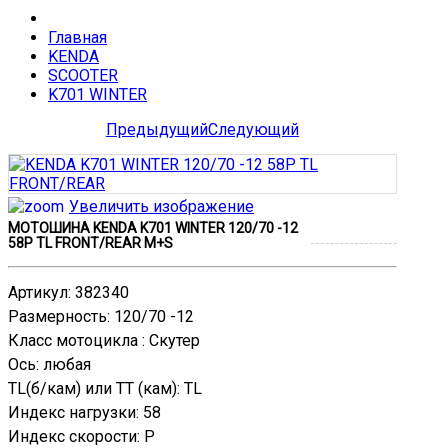
Главная
KENDA
SCOOTER
K701 WINTER
Предыдущий
Следующий
Увеличить изображение
МОТОШИНА KENDA K701 WINTER 120/70 -12
58P TL FRONT/REAR M+S
Артикул
:
382340
Размерность
:
120/70 -12
Класс мотоцикла
:
Скутер
Ось
:
любая
TL(б/кам) или TT (кам)
:
TL
Индекс нагрузки
:
58
Индекс скорости
:
P