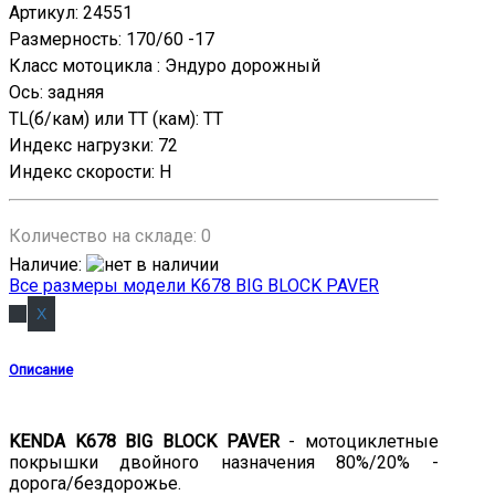
Артикул
:
24551
Размерность
:
170/60 -17
Класс мотоцикла
:
Эндурo дорожный
Ось
:
задняя
TL(б/кам) или TT (кам)
:
TT
Индекс нагрузки
:
72
Индекс скорости
:
H
Количество на складе:
0
Наличие
:
Все размеры модели K678 BIG BLOCK PAVER
Описание
KENDA K678 BIG BLOCK PAVER
- мотоциклетные
покрышки двойного назначения 80%/20% -
дорога/бездорожье.