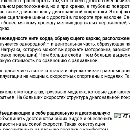
олесного транспорта в том, что колесо должно обеспечив
альном расположении, но и при кренах, в глубоких пово
о не такое длинное, как у диагональной покрышки. Этот фак
ее сцепление шины с дорогой в повороте при наклоне. С
ет более мягкому проезду мелких дорожных неровностей,
дках.
зновидности нити корда, образующего каркас, расположе
учается однородной – и центральная часть, образующая пя
агрузка, которую может выдержать моторезина, зависит о
ркировке покрышки). Чем больше слоёв - тем больше выдер
зкую стоимость по сравнению с радиальной.
 давление в пятне контакта и обуславливает равномерный
луатации на мощных, скоростных спортивных моделях. Та
яжелых мотоциклах, грузовых моделях, которые двигаются
ратьев. На больших скоростях структура диагональной по
бъединяющие в себе радиальную и диагональную
т объединить достоинства обоих видов и обеспечить
ивости на высокой скорости. Такая конструкция
, рассчитанных на дальние поездки с комфортом.