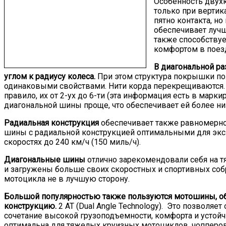
Особенность двухк
только при вертик
пятно контакта, н
обеспечивает лучш
также способству
комфортом в поез
В диагональной ра
углом к радиусу колеса.
При этом структура покрышки пол
одинаковыми свойствами. Нити корда перекрещиваются. Н
правило, их от 2-ух до 6-ти (эта информация есть в ма
диагональной шины проще, что обеспечивает ей более ни
Радиальная конструкция
обеспечивает также равномерное
шины с радиальной конструкцией оптимальными для эксп
скоростях до 240 км/ч (150 миль/ч).
Диагональные шины
отлично зарекомендовали себя на т
и загружены больше своих скоростных и спортивных соб
мотоцикла не в лучшую сторону.
Большой популярностью также пользуются мотошины, о
конструкцию.
2 AT (Dual Angle Technology). Это позволяе
сочетание высокой грузоподъемности, комфорта и устойч
оптимальна для тяжелых круизных мотоциклов, чопперов