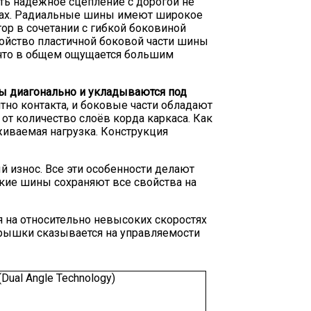
ать надежное сцепление с дорогой не
ротах. Радиальные шины имеют широкое
тор в сочетании с гибкой боковиной
войство пластичной боковой части шины
 что в общем ощущается большим
ны диагонально и укладываются под
тно контакта, и боковые части обладают
т количество слоёв корда каркаса. Как
живаемая нагрузка. Конструкция
 износ. Все эти особенности делают
кие шины сохраняют все свойства на
 на относительно невысоких скоростях
крышки сказывается на управляемости