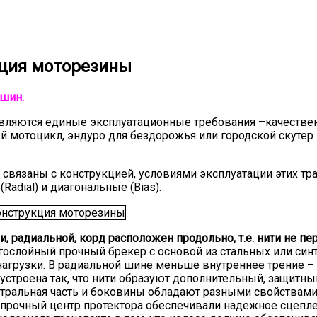
кция моторезины
ошин.
ляются единые эксплуатационные требования –качествен
 мотоцикл, эндуро для бездорожья или городской скутер
вязаны с конструкцией, условиями эксплуатации этих тра
adial) и диагональные (Bias).
и, радиальной, корд расположен продольно, т.е. нити не п
гослойный прочный брекер с основой из стальных или син
агрузки. В радиальной шине меньше внутреннее трение – 
 устроена так, что нити образуют дополнительный, защитны
тральная часть и боковины обладают разными свойствами. 
и прочный центр протектора обеспечивали надежное сцеп