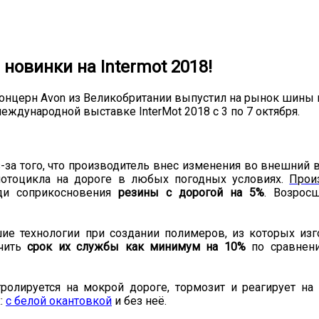
 новинки на Intermot 2018!
концерн Avon из Великобритании выпустил на рынок шины
ждународной выставке InterMot 2018 с 3 по 7 октября.
-за того, что производитель внес изменения во внешний
мотоцикла на дороге в любых погодных условиях.
Прои
ади соприкосновения
резины с дорогой на 5%
. Возрос
ие технологии при создании полимеров, из которых изг
ичить
срок их службы как минимум на 10%
по сравнени
олируется на мокрой дороге, тормозит и реагирует на
:
с белой окантовкой
и без неё.