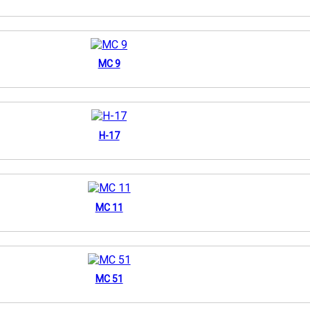
MC 9
H-17
MC 11
MC 51