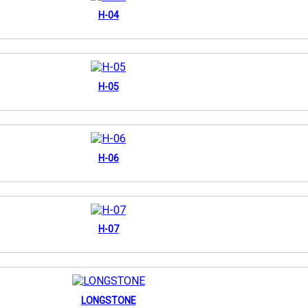
H-04
H-05
H-06
H-07
LONGSTONE