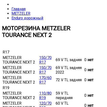
Главная
METZELER
Enduro дорожный
МОТОРЕЗИНА METZELER
TOURANCE NEXT 2
R17
METZELER
150/70
69 V TL задняя
0
нет
TOURANCE NEXT 2
R17
METZELER
150/70
69 V TL задняя
0
нет
TOURANCE NEXT 2
R17
2022
METZELER
170/60
72 V TL задняя
0
нет
TOURANCE NEXT 2
R17
R19
METZELER
110/80
59 V TL
0
нет
TOURANCE NEXT 2
R19
передняя
METZELER
120/70
60 V TL
0
нет