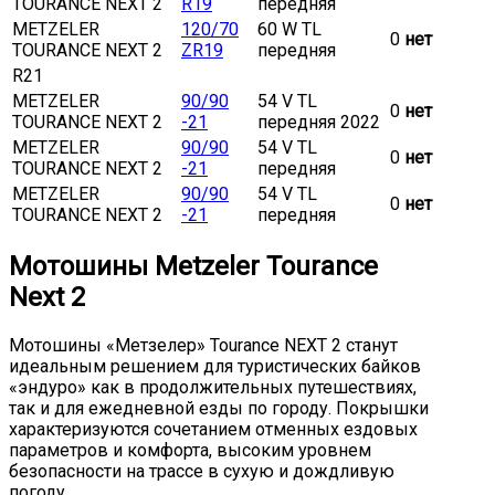
TOURANCE NEXT 2
R19
передняя
METZELER
120/70
60 W TL
0
нет
TOURANCE NEXT 2
ZR19
передняя
R21
METZELER
90/90
54 V TL
0
нет
TOURANCE NEXT 2
-21
передняя 2022
METZELER
90/90
54 V TL
0
нет
TOURANCE NEXT 2
-21
передняя
METZELER
90/90
54 V TL
0
нет
TOURANCE NEXT 2
-21
передняя
Мотошины Metzeler Tourance
Next 2
Мотошины «Метзелер» Tourance NEXT 2 станут
идеальным решением для туристических байков
«эндуро» как в продолжительных путешествиях,
так и для ежедневной езды по городу. Покрышки
характеризуются сочетанием отменных ездовых
параметров и комфорта, высоким уровнем
безопасности на трассе в сухую и дождливую
погоду.