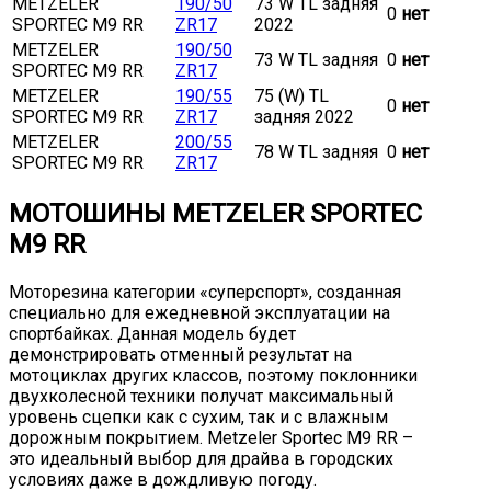
METZELER
190/50
73 W TL задняя
0
нет
SPORTEC M9 RR
ZR17
2022
METZELER
190/50
73 W TL задняя
0
нет
SPORTEC M9 RR
ZR17
METZELER
190/55
75 (W) TL
0
нет
SPORTEC M9 RR
ZR17
задняя 2022
METZELER
200/55
78 W TL задняя
0
нет
SPORTEC M9 RR
ZR17
МОТОШИНЫ METZELER SPORTEC
M9 RR
Моторезина категории «суперспорт», созданная
специально для ежедневной эксплуатации на
спортбайках. Данная модель будет
демонстрировать отменный результат на
мотоциклах других классов, поэтому поклонники
двухколесной техники получат максимальный
уровень сцепки как с сухим, так и с влажным
дорожным покрытием. Metzeler Sportec M9 RR –
это идеальный выбор для драйва в городских
условиях даже в дождливую погоду.