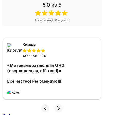
5.0
из 5
На основе
260
оценок
Кирилл
13 апреля 2025
«Мотокамера michelin UHD
«
(сверхпрочная, off-road)»
f
Всё честно! Рекомендую!!!
О
З
Avito
A