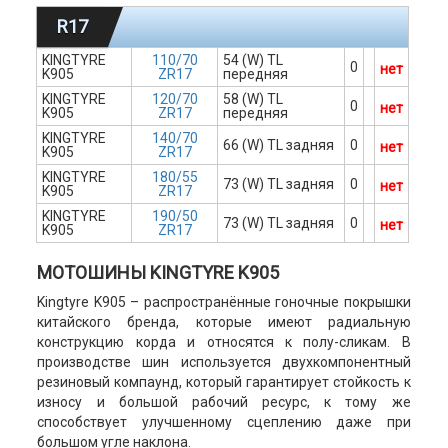
R17
KINGTYRE
110/70
54 (W) TL
0
нет
K905
ZR17
передняя
KINGTYRE
120/70
58 (W) TL
0
нет
K905
ZR17
передняя
KINGTYRE
140/70
66 (W) TL задняя
0
нет
K905
ZR17
KINGTYRE
180/55
73 (W) TL задняя
0
нет
K905
ZR17
KINGTYRE
190/50
73 (W) TL задняя
0
нет
K905
ZR17
МОТОШИНЫ KINGTYRE K905
Kingtyre K905 – распространённые гоночные покрышки
китайского бренда, которые имеют радиальную
конструкцию корда и относятся к полу-сликам. В
производстве шин используется двухкомпонентный
резиновый компаунд, который гарантирует стойкость к
износу и большой рабочий ресурс, к тому же
способствует улучшенному сцеплению даже при
большом угле наклона.