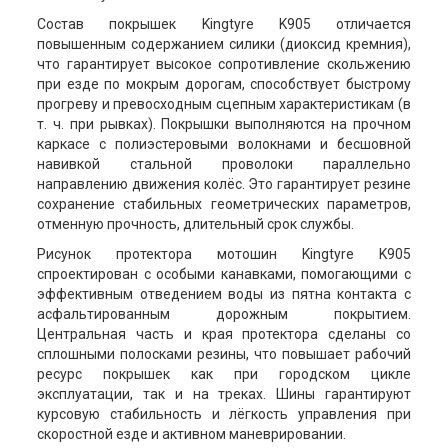
Состав покрышек Kingtyre K905 отличается
повышенным содержанием силики (диоксид кремния),
что гарантирует высокое сопротивление скольжению
при езде по мокрым дорогам, способствует быстрому
прогреву и превосходным сцепным характеристикам (в
т. ч. при рывках). Покрышки выполняются на прочном
каркасе с полиэстеровыми волокнами и бесшовной
навивкой стальной проволоки параллельно
направлению движения колёс. Это гарантирует резине
сохранение стабильных геометрических параметров,
отменную прочность, длительный срок службы.
Рисунок протектора мотошин Kingtyre K905
спроектирован с особыми канавками, помогающими с
эффективным отведением воды из пятна контакта с
асфальтированным дорожным покрытием.
Центральная часть и края протектора сделаны со
сплошными полосками резины, что повышает рабочий
ресурс покрышек как при городском цикле
эксплуатации, так и на треках. Шины гарантируют
курсовую стабильность и лёгкость управления при
скоростной езде и активном маневрировании.