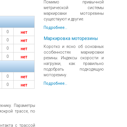
Помимо привычной
метрической системы
маркировки моторезины
существуют и другие.
Подробнее...
0
нет
Маркировка моторезины
0
нет
Коротко и ясно об основных
0
нет
особенностях маркировки
0
нет
резины. Индексы скорости и
нагрузки, как правильно
подобрать подходящую
моторезину.
0
нет
Подробнее...
0
нет
хнику. Параметры
мокрой трассе, по
нтакта с трассой