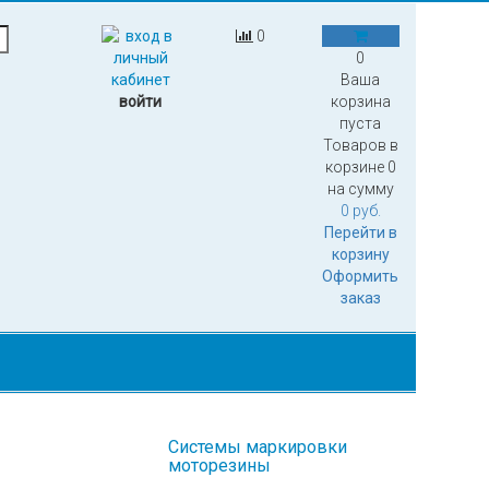
0
0
Ваша
войти
корзина
пуста
Товаров в
корзине
0
на сумму
0 руб.
Перейти в
корзину
Оформить
заказ
Системы маркировки
моторезины