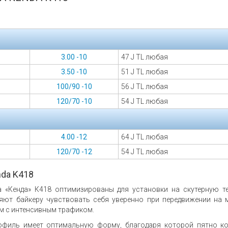
3.00 -10
47 J TL любая
3.50 -10
51 J TL любая
100/90 -10
56 J TL любая
120/70 -10
54 J TL любая
4.00 -12
64 J TL любая
120/70 -12
54 J TL любая
da K418
 «Кенда» К418 оптимизированы для установки на скутерную те
ют байкеру чувствовать себя уверенно при передвижении на 
м с интенсивным трафиком.
офиль имеет оптимальную форму, благодаря которой пятно ко