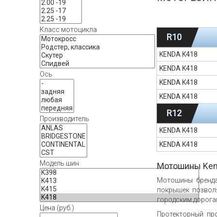
Класс мотоцикла
R10
KENDA K418
KENDA K418
Ось
KENDA K418
KENDA K418
R12
Производитель
KENDA K418
KENDA K418
Модель шин
Мотошины Ken
Мотошины бренда
покрышек позволя
городским дорога
Цена (руб.)
Протекторный пр