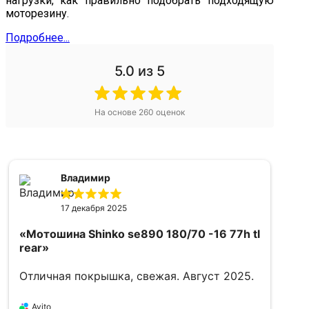
нагрузки, как правильно подобрать подходящую
моторезину.
Подробнее...
5.0
из 5
На основе
260
оценок
Владимир
17 декабря 2025
«Мотошина Shinko se890 180/70 -16 77h tl
rear»
Отличная покрышка, свежая. Август 2025.
«
1
Avito