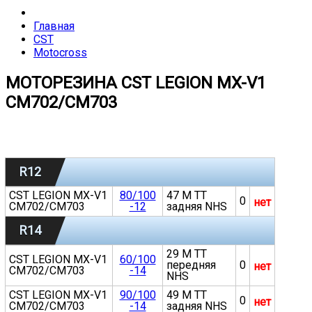
Главная
CST
Motocross
МОТОРЕЗИНА CST LEGION MX-V1
CM702/CM703
R12
CST LEGION MX-V1
80/100
47 M TT
0
нет
CM702/CM703
-12
задняя NHS
R14
29 M TT
CST LEGION MX-V1
60/100
передняя
0
нет
CM702/CM703
-14
NHS
CST LEGION MX-V1
90/100
49 M TT
0
нет
CM702/CM703
-14
задняя NHS