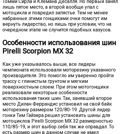
Томми Сирла и Клемана Десалля. Но первый занял
лишь пятое место, а второй вообще упал с
мотоцикла и повредил запястье. Тем не менее
набранные этими гонщиками очки помогут им
вернуть лидерство, но лишь при условии, что на
очередном этапе не случится подобных казусов.
Особенности использования шин
Pirelli Scorpion MX 32
Как уже указывалось выше, все лидеры
чемпионата использовали моторезину указанного
производителя. Это помогло им уверенно пройти
трассу с глинистым грунтом и мягким
поверхностным слоем. При этом мотогонщики
реализовали некоторые особенности
использования таких шин. Так, занявший второе
место Дилан Феррандис установил на свой байк
моторезину размером 120/80-19. Другой лидер
гонки Тим Гайзера решил установить шины для
мотоциклов Pirelli Scorpion MX 32 размерностью
110/85-19, и этот выбор себя так же оправдал. То
есть размер шин в данном случае не имел