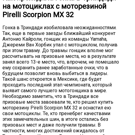
на мотоциклах с моторезиной
Pirelli Scorpion MX 32
Гонка в Триндади изобиловала неожиданностями.
Так, еще в первые заезды ближайший конкурент
Антонио Кайроли, гонщик из команды Yamaha,
Джереми Ван Хорбик упал с мотоциклом, получив
при этом травму. До травмы гонщик вполне мог
рассчитывать на призовые места, но в результате
занял всего 13-е место, что, впрочем, не помешало
ему сохранить ранее заработанные очки, что в
будущем позволит вновь выбиться в лидеры.
Такой шанс откроется в Мексике, где будет
проходить последний этап чемпионата, который
выявит самого лучшего мотогонщика в мире.
Необходимо заметить, что в Триндади все
призовые места завоевали те, кто решил купить
моторезину
Pirelli Scorpion MX
32 и оснастил ею
свои мотоциклы. Те, кто пренебрег качествами
этих замечательных шин, в итоге остались без
призовых мест и даже получили травмы. В
частности, многих достижений ожидалось от