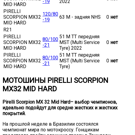
-19
2022
MID HARD
PIRELLI
120/80
SCORPION MX32
63 M - задняя NHS
0
нет
-19
MID HARD
R21
PIRELLI
51 M TT передняя
80/100
SCORPION MX32
MST (Multi Service
0
нет
-21
MID HARD
Tyre) 2022
PIRELLI
51 M TT передняя
80/100
SCORPION MX32
MST (Multi Service
0
нет
-21
MID HARD
Tyre)
МОТОШИНЫ PIRELLI SCORPION
MX32 MID HARD
Pirelli Scorpion MX 32 Mid Hard– выбор чемпионов,
идеально подойдут для средне жестких и жестких
покрытий.
На прошлой неделе в Бразилии состоялся
чемпионат мира по мотокроссу. Гонщикам