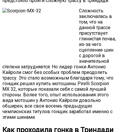
предстояло пройти сложную трассу в Триндади.
Сложность
заключалась в
том, что на
данной трассе
присутствует
глинистая почва,
из-за чего
сцепление шин
с дорогой в
значительной
степени затрудняется. Но лидер гонки Антонио
Кайроли смог без особых проблем преодолеть
трассу. Это стало возможным благодаря тому, что
гонщик решил купить мотошины Pirelli Scorpion
MX 32, которые показали себя с самой лучшей
стороны. Более того, опыт использования этого
вида мотошин у Антонио Кайроли довольно
обширен, все свои восемь предыдущих
чемпионских титулов гонщик заработал именно с
этими шинами.
Как проходила гонка в Триндади