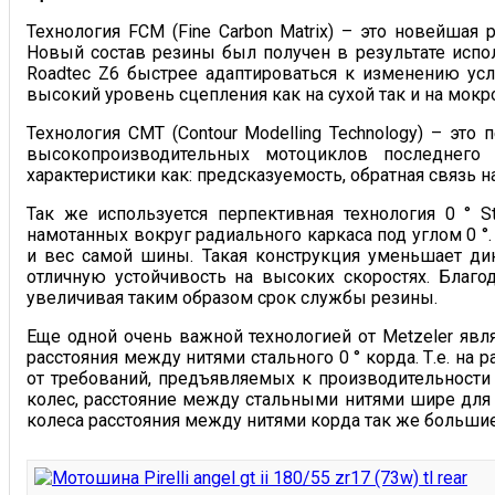
Технология FCM (Fine Carbon Matrix) – это новейшая
Новый состав резины был получен в результате испо
Roadtec Z6 быстрее адаптироваться к изменению усл
высокий уровень сцепления как на сухой так и на мокр
Технология CMT (Contour Modelling Technology) – это
высокопроизводительных мотоциклов последнего
характеристики как: предсказуемость, обратная связь 
Так же используется перпективная технология 0 ° S
намотанных вокруг радиального каркаса под углом 0 °.
и вес самой шины. Такая конструкция уменьшает д
отличную устойчивость на высоких скоростях. Благ
увеличивая таким образом срок службы резины.
Еще одной очень важной технологией от Metzeler явля
расстояния между нитями стального 0 ° корда. Т.е. н
от требований, предъявляемых к производительности 
колес, расстояние между стальными нитями шире для 
колеса расстояния между нитями корда так же большие