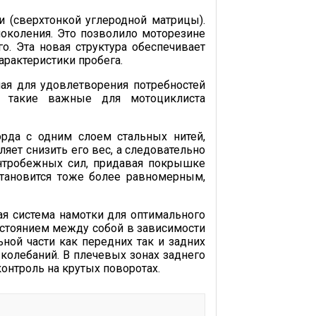
и (сверхтонкой углеродной матрицы).
околения. Это позволило моторезине
о. Эта новая структура обеспечивает
арактеристики пробега.
нная для удовлетворения потребностей
т такие важные для мотоциклиста
корда с одним слоем стальных нитей,
ляет снизить его вес, а следовательно
нтробежных сил, придавая покрышке
становится тоже более равномерным,
ная система намотки для оптимального
асстоянием между собой в зависимости
ной части как передних так и задних
колебаний. В плечевых зонах заднего
онтроль на крутых поворотах.