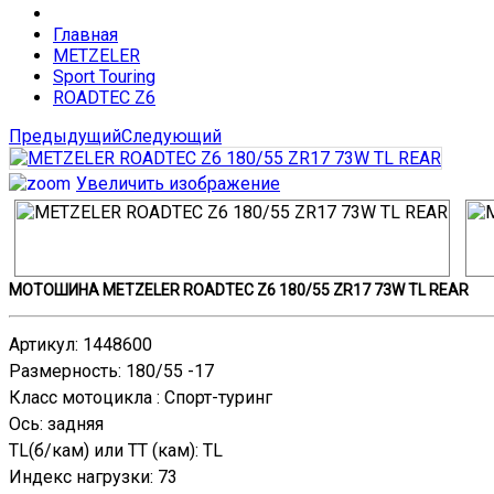
Главная
METZELER
Sport Touring
ROADTEC Z6
Предыдущий
Следующий
Увеличить изображение
МОТОШИНА METZELER ROADTEC Z6 180/55 ZR17 73W TL REAR
Артикул
:
1448600
Размерность
:
180/55 -17
Класс мотоцикла
:
Спорт-туринг
Ось
:
задняя
TL(б/кам) или TT (кам)
:
TL
Индекс нагрузки
:
73