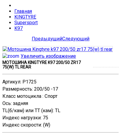
Главная
KINGTYRE
Supersport
K97
Предыдущий
Следующий
Увеличить изображение
МОТОШИНА KINGTYRE K97 200/50 ZR17
75(W) TL REAR
Артикул
:
P1725
Размерность
:
200/50 -17
Класс мотоцикла
:
Спорт
Ось
:
задняя
TL(б/кам) или TT (кам)
:
TL
Индекс нагрузки
:
75
Индекс скорости
:
(W)