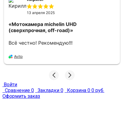
13 апреля 2025
«Мотокамера michelin UHD
«
(сверхпрочная, off-road)»
5
Всё честно! Рекомендую!!!
в
Avito
Войти
Сравнение
0
Закладки
0
Корзина
0
0 руб.
Оформить заказ