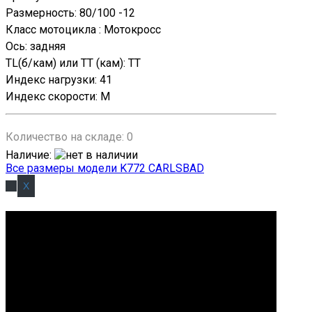
Размерность
:
80/100 -12
Класс мотоцикла
:
Мотокросс
Ось
:
задняя
TL(б/кам) или TT (кам)
:
TT
Индекс нагрузки
:
41
Индекс скорости
:
M
Количество на складе:
0
Наличие
:
Все размеры модели K772 CARLSBAD