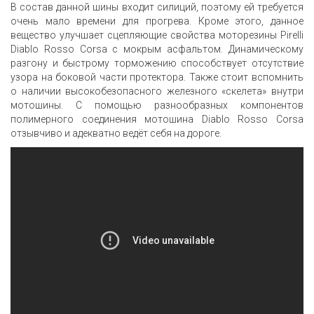
В состав данной шины входит силиций, поэтому ей требуется
очень мало времени для прогрева. Кроме этого, данное
вещество улучшает сцепляющие свойства моторезины Pirelli
Diablo Rosso Corsa с мокрым асфальтом. Динамическому
разгону и быстрому торможению способствует отсутствие
узора на боковой части протектора. Также стоит вспомнить
о наличии высокобезопасного железного «скелета» внутри
мотошины. С помощью разнообразных компонентов
полимерного соединения мотошина Diablo Rosso Corsa
отзывчиво и адекватно ведёт себя на дороге.