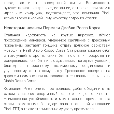
треке, так и в повседневной жизни. Возможность
путешествовать на дальние дистанции, оставаясь при этом в
идеальных кондициях, подтверждает, что компания Pirelli
верна своему высочайшему качеству родом из Италии.
Некоторые нюансы Пирелли Диабло Россо Корса
Стальная надёжность на крутых виражах, лёгкое
прохождение манёвров, уверенное сцепление с дорожным
покрытием заставят гонщика отдать должное свойствам
мотошины Pirelli Diablo Rosso Corsa. Эта резина покажет себя
с наилучшей стороны, какие бы наклоны и повороты ни
совершались, как бы ни складывались погодные условия,
благодаря трёхзонному полимерному соединению и
улучшенному контактному пятну. Прекрасное поведение на
дороге и неимоверная выносливость — главные черты шины
Diablo Rosso Corsa.
Компания Pirelli очень постаралась, дабы объединить «в
одном флаконе» спортивный характер и долговечность.
Неимоверная устойчивость и моментальное время ответа
стали возможными благодаря запатентованной инновации
Pirelli EPT, а также стремительному узору протектора.